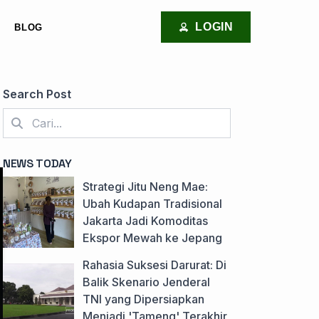
LOGIN
BLOG
Search Post
NEWS TODAY
Strategi Jitu Neng Mae:
Ubah Kudapan Tradisional
Jakarta Jadi Komoditas
Ekspor Mewah ke Jepang
Rahasia Suksesi Darurat: Di
Balik Skenario Jenderal
TNI yang Dipersiapkan
Menjadi 'Tameng' Terakhir