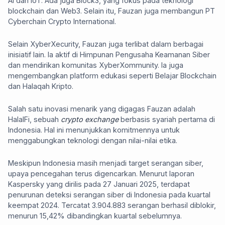
AI dan IoT. Ada juga Block3, yang fokus pada teknologi
blockchain dan Web3. Selain itu, Fauzan juga membangun PT
Cyberchain Crypto International.
Selain XyberXecurity, Fauzan juga terlibat dalam berbagai
inisiatif lain. Ia aktif di Himpunan Pengusaha Keamanan Siber
dan mendirikan komunitas XyberXommunity. Ia juga
mengembangkan platform edukasi seperti Belajar Blockchain
dan Halaqah Kripto.
Salah satu inovasi menarik yang digagas Fauzan adalah
HalalFi, sebuah
crypto exchange
berbasis syariah pertama di
Indonesia. Hal ini menunjukkan komitmennya untuk
menggabungkan teknologi dengan nilai-nilai etika.
Meskipun Indonesia masih menjadi target serangan siber,
upaya pencegahan terus digencarkan. Menurut laporan
Kaspersky yang dirilis pada 27 Januari 2025, terdapat
penurunan deteksi serangan siber di Indonesia pada kuartal
keempat 2024. Tercatat 3.904.883 serangan berhasil diblokir,
menurun 15,42% dibandingkan kuartal sebelumnya.