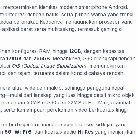
 ini mencerminkan identitas modern smartphone Android.
rintegrasi dengan halus, serta pilihan warna yang trendi
i kedua perangkat. Keduanya menggunakan prosesor yang
-aplikasi berat serta multitasking, termasuk gaming di
lihan konfigurasi RAM hingga
12GB
, dengan kapasitas
ara
128GB
dan
256GB
. Menariknya, S30 dilengkapi dengan
ologi
OIS (Optical Image Stabilization)
, memungkinkan
bil dan tajam, terutama dalam kondisi cahaya rendah.
amera ultra-wide dan makro, sehingga pengguna dapat
g—mulai dari lanskap yang luas hingga detail mikro objek.
era depan 50MP di S30 dan 32MP di Pro Mini, ditambah
, serta kemampuan perekaman video berkualitas tinggi.
n berbagai fitur modern seperti sensor sidik jari yang
an
5G
,
Wi-Fi 6
, dan kualitas audio
Hi-Res
yang menjanjikan