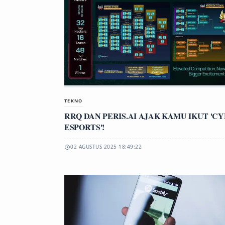
TEKNO
RRQ DAN PERIS.AI AJAK KAMU IKUT 'C
ESPORTS'!
02 AGUSTUS 2025 18:49:22