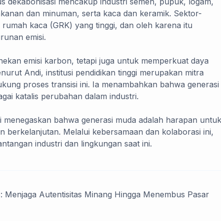
kus dekabonisasi mencakup industri semen, pupuk, logam,
, makanan dan minuman, serta kaca dan keramik. Sektor-
gas rumah kaca (GRK) yang tinggi, dan oleh karena itu
runan emisi.
menekan emisi karbon, tetapi juga untuk memperkuat daya
enurut Andi, institusi pendidikan tinggi merupakan mitra
ukung proses transisi ini. Ia menambahkan bahwa generasi
gai katalis perubahan dalam industri.
ldi menegaskan bahwa generasi muda adalah harapan untu
an berkelanjutan. Melalui kebersamaan dan kolaborasi ini,
ntangan industri dan lingkungan saat ini.
o: Menjaga Autentisitas Minang Hingga Menembus Pasar