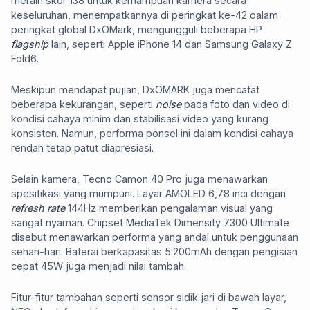
meraih skor 138 untuk kemampuan kamera secara
keseluruhan, menempatkannya di peringkat ke-42 dalam
peringkat global DxOMark, mengungguli beberapa HP
flagship
lain, seperti Apple iPhone 14 dan Samsung Galaxy Z
Fold6.
Meskipun mendapat pujian, DxOMARK juga mencatat
beberapa kekurangan, seperti
noise
pada foto dan video di
kondisi cahaya minim dan stabilisasi video yang kurang
konsisten. Namun, performa ponsel ini dalam kondisi cahaya
rendah tetap patut diapresiasi.
Selain kamera, Tecno Camon 40 Pro juga menawarkan
spesifikasi yang mumpuni. Layar AMOLED 6,78 inci dengan
refresh rate
144Hz memberikan pengalaman visual yang
sangat nyaman. Chipset MediaTek Dimensity 7300 Ultimate
disebut menawarkan performa yang andal untuk penggunaan
sehari-hari. Baterai berkapasitas 5.200mAh dengan pengisian
cepat 45W juga menjadi nilai tambah.
Fitur-fitur tambahan seperti sensor sidik jari di bawah layar,